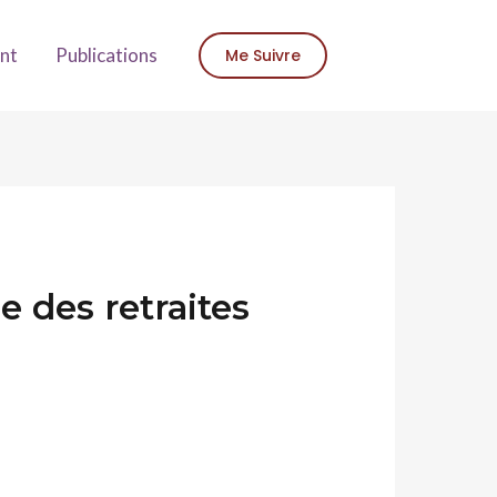
nt
Publications
Me Suivre
e des retraites